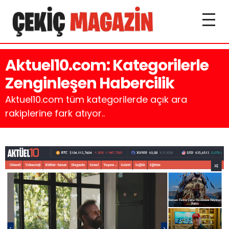
Aktuel10.com: Kategorilerle
Zenginleşen Habercilik
Aktuel10.com tüm kategorilerde açık ara
rakiplerine fark atıyor..