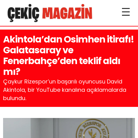
Akintola’dan Osimhen itirafı!
Galatasaray ve
Fenerbahçe’den teklif aldı
mı?
Çaykur Rizespor’un başarılı oyuncusu David
Akintola, bir YouTube kanalına açıklamalarda
bulundu.