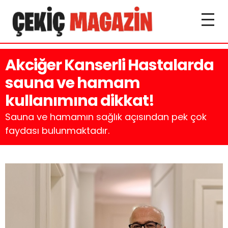
Akciğer Kanserli Hastalarda
sauna ve hamam
kullanımına dikkat!
Sauna ve hamamın sağlık açısından pek çok
faydası bulunmaktadır.