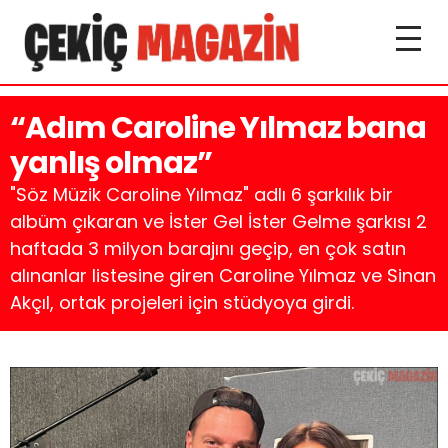
“Adım Caroline Yılmaz bana
yanlış olmaz”
"Söz Müzik Caroline Yılmaz" adlı 6 şarkılık bir
albüm çıkaran ve İster Gel İster Gelme şarkısı 2
haftada 3 milyon barajını geçip, en çok satın
alınanlar listesine giren Caroline Yılmaz ve Sinan
Akçıl, ortak projeleri için stüdyoya girdi.