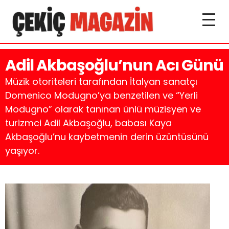
Adil Akbaşoğlu’nun Acı Günü
Müzik otoriteleri tarafından İtalyan sanatçı
Domenico Modugno’ya benzetilen ve “Yerli
Modugno” olarak tanınan ünlü müzisyen ve
turizmci Adil Akbaşoğlu, babası Kaya
Akbaşoğlu’nu kaybetmenin derin üzüntüsünü
yaşıyor.