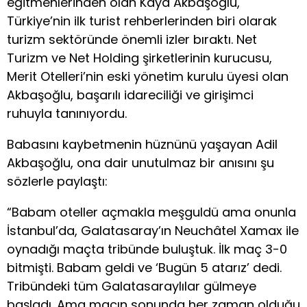
eğitmenlerinden olan Kaya Akbaşoğlu,
Türkiye’nin ilk turist rehberlerinden biri olarak
turizm sektöründe önemli izler bıraktı. Net
Turizm ve Net Holding şirketlerinin kurucusu,
Merit Otelleri’nin eski yönetim kurulu üyesi olan
Akbaşoğlu, başarılı idareciliği ve girişimci
ruhuyla tanınıyordu.
Babasını kaybetmenin hüznünü yaşayan Adil
Akbaşoğlu, ona dair unutulmaz bir anısını şu
sözlerle paylaştı:
“Babam oteller açmakla meşguldü ama onunla
İstanbul’da, Galatasaray’ın Neuchâtel Xamax ile
oynadığı maçta tribünde buluştuk. İlk maç 3-0
bitmişti. Babam geldi ve ‘Bugün 5 atarız’ dedi.
Tribündeki tüm Galatasaraylılar gülmeye
başladı. Ama maçın sonunda her zaman olduğu