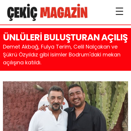
ÜNLÜLERİ BULUŞTURAN AÇILIŞ
Demet Akbağ, Fulya Terim, Celil Nalçakan ve
Şükrü Özyıldız gibi isimler Bodrum'daki mekan
açılışına katıldı.