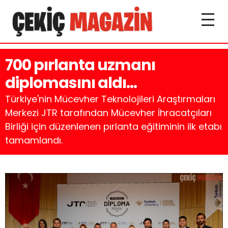
700 pırlanta uzmanı
diplomasını aldı…
Türkiye'nin Mücevher Teknolojileri Araştırmaları
Merkezi JTR tarafından Mücevher İhracatçıları
Birliği için düzenlenen pırlanta eğitiminin ilk etabı
tamamlandı.