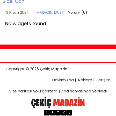
Sibel Can
13 Nisan 2024
MAGAZİN
,
MÜZİK
Yorum (
0
)
No widgets found
Copyright © 2026 Çekiç Magazin
Hakkımızda
|
Reklam
|
İletişim
Site haritası
yolu gösterir. |
Ada sonrasında yeniledi
I
F
T
Y
L