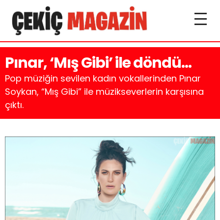
Pınar, ‘Mış Gibi’ ile döndü…
Pop müziğin sevilen kadın vokallerinden Pınar
Soykan, “Mış Gibi” ile müzikseverlerin karşısına
çıktı.