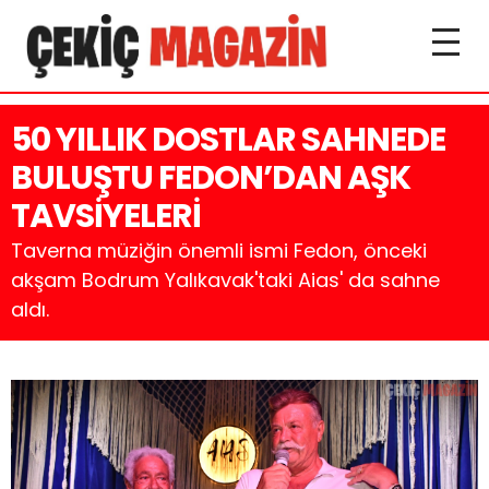
50 YILLIK DOSTLAR SAHNEDE
BULUŞTU FEDON’DAN AŞK
TAVSİYELERİ
Taverna müziğin önemli ismi Fedon, önceki
akşam Bodrum Yalıkavak'taki Aias' da sahne
aldı.