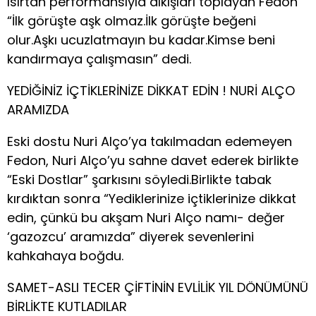
ısırtan performansıyla alkışları toplayan Fedon
“İlk görüşte aşk olmaz.İlk görüşte beğeni
olur.Aşkı ucuzlatmayın bu kadar.Kimse beni
kandırmaya çalışmasın” dedi.
YEDİĞİNİZ İÇTİKLERİNİZE DİKKAT EDİN ! NURİ ALÇO
ARAMIZDA
Eski dostu Nuri Alço’ya takılmadan edemeyen
Fedon, Nuri Alço’yu sahne davet ederek birlikte
“Eski Dostlar” şarkısını söyledi.Birlikte tabak
kırdıktan sonra “Yediklerinize içtiklerinize dikkat
edin, çünkü bu akşam Nuri Alço namı- değer
‘gazozcu’ aramızda” diyerek sevenlerini
kahkahaya boğdu.
SAMET-ASLI TECER ÇİFTİNİN EVLİLİK YIL DÖNÜMÜNÜ
BİRLİKTE KUTLADILAR