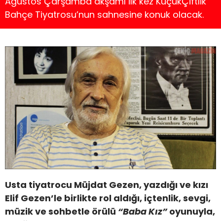
Ağustos Çarşamba akşamı ilk kez KüçükÇiftlik
Bahçe Tiyatrosu’nun sahnesine konuk olacak.
Usta tiyatrocu Müjdat Gezen, yazdığı ve kızı
Elif Gezen’le birlikte rol aldığı, içtenlik, sevgi,
müzik ve sohbetle örülü
“Baba Kız”
oyunuyla,