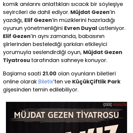
komik anılarını anlattıkları sıcacık bir söyleşiye
seyircileri de dahil ediyor.
Müjdat Gezen
’in
yazdığı,
Elif Gezen
’in müziklerini hazırladığı
oyunun yönetmenliğini
Evren Duyal
üstleniyor.
Elif Gezen
’in aynı zamanda, babasının
şiirlerinden bestelediği şarkıları etkileyici
yorumuyla seslendirdiği oyun,
Müjdat Gezen
Tiyatrosu
tarafından sahneye konuyor.
Başlama saati
21.00
olan oyunların biletleri
online olarak
Biletix
’ten ve
KüçükÇiftlik Park
gişesinden temin edilebiliyor.