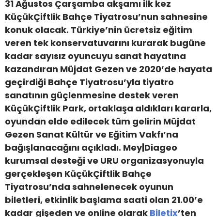
31 Ağustos Çarşamba akşamı ilk kez
KüçükÇiftlik Bahçe Tiyatrosu’nun sahnesine
konuk olacak. Türkiye’nin ücretsiz eğitim
veren tek konservatuvarını kurarak bugüne
kadar sayısız oyuncuyu sanat hayatına
kazandıran Müjdat Gezen ve 2020’de hayata
geçirdiği Bahçe Tiyatrosu’yla tiyatro
sanatının güçlenmesine destek veren
KüçükÇiftlik Park, ortaklaşa aldıkları kararla,
oyundan elde edilecek tüm gelirin Müjdat
Gezen Sanat Kültür ve Eğitim Vakfı’na
bağışlanacağını açıkladı. Mey|Diageo
kurumsal desteği ve URU organizasyonuyla
gerçekleşen KüçükÇiftlik Bahçe
Tiyatrosu’nda sahnelenecek oyunun
biletleri, etkinlik başlama saati olan 21.00’e
kadar
gişeden ve online olarak
Biletix
’ten