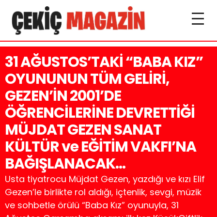
31 AĞUSTOS’TAKİ “BABA KIZ”
OYUNUNUN TÜM GELİRİ,
GEZEN’İN 2001’DE
ÖĞRENCİLERİNE DEVRETTİĞİ
MÜJDAT GEZEN SANAT
KÜLTÜR ve EĞİTİM VAKFI’NA
BAĞIŞLANACAK…
Usta tiyatrocu Müjdat Gezen, yazdığı ve kızı Elif
Gezen’le birlikte rol aldığı, içtenlik, sevgi, müzik
ve sohbetle örülü “Baba Kız” oyunuyla, 31