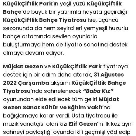
KüçükÇiftlik Park
’ın yeşil yüzü
KüçükÇiftlik
Bahçe
’de büyük bir yatırımla hayata geçirdiği
KüçükÇiftlik Bahçe Tiyatrosu
ise, üçüncü
sezonunda da hem seyircileri yemyeşil huzurlu
bahçe ortamında sevilen oyunlarla
buluşturmaya hem de tiyatro sanatına destek
olmaya devam ediyor.
Müjdat Gezen
ve
KüçükÇiftlik Park
tiyatroya
destek için bir adım daha atarak,
31 Ağustos
2022 Çarşamba
akşamı
KüçükÇiftlik Bahçe
Tiyatrosu
’nda sahnelenecek
“Baba Kız”
oyunundan elde edilecek tüm geliri
Müjdat
Gezen Sanat Kültür ve Eğitim Vakfı
’na
bağışlamaya karar verdi. Usta tiyatrocu ile
müzik sanatçısı olan kızı
Elif Gezen
’in ilk kez aynı
sahneyi paylaştığı oyunda ikili geçmişi yâd edip