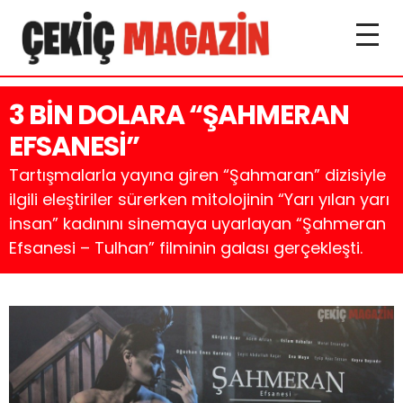
3 BİN DOLARA “ŞAHMERAN
EFSANESİ”
Tartışmalarla yayına giren “Şahmaran” dizisiyle
ilgili eleştiriler sürerken mitolojinin “Yarı yılan yarı
insan” kadınını sinemaya uyarlayan “Şahmeran
Efsanesi – Tulhan” filminin galası gerçekleşti.