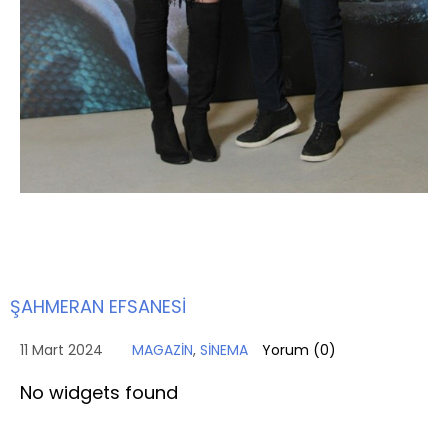
ŞAHMERAN EFSANESİ
11 Mart 2024
MAGAZİN
,
SİNEMA
Yorum (
0
)
No widgets found