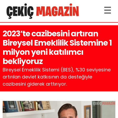
2023’te cazibesini artıran
Bireysel Emeklilik Sistemine 1
milyon yeni katılımcı
bekliyoruz
Bireysel Emeklilik Sistemi (BES), %30 seviyesine
artırılan devlet katkısının da desteğiyle
cazibesini giderek arttırıyor.