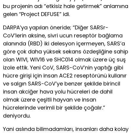
bu projenin adı “etkisiz hale getirmek” anlamına
gelen “Project DEFUSE” idi.
DARPA’ya yapılan öneride; “Diğer SARSr-
CoV’lerin aksine, sivri ucun reseptör bağlama
alanında (RBD) iki delesyon içermeyen, SARS’a
göre çok daha yüksek sekans özdeşliğine sahip
olan WIVl, WIV16 ve SHC014 olmak üzere üç suş
izole ettik. Yeni CoV, SARS-CoV’nin yaptığı gibi
hücre girişi için insan ACE2 reseptörünü kullanır
ve salgın SARS-CoV’ye benzer şekilde birincil
insan akciğer hava yolu hücreleri de dahil
olmak üzere çeşitli hayvan ve insan
hücrelerinde verimli bir şekilde çoğalır.”
deniyordu.
Yani aslında bilimadamları, insanları daha kolay