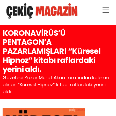
KORONAVİRÜS’Ü
PENTAGON’A
PAZARLAMIŞLAR! “Küresel
Hipnoz” kitabı raflardaki
yerini aldı.
Gazeteci Yazar Murat Akan tarafından kaleme
alınan “Küresel Hipnoz” kitabı raflardaki yerini
aldı.