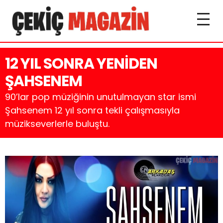
12 YIL SONRA YENİDEN
ŞAHSENEM
90’lar pop müziğinin unutulmayan star ismi
Şahsenem 12 yıl sonra tekli çalışmasıyla
müzikseverlerle buluştu.