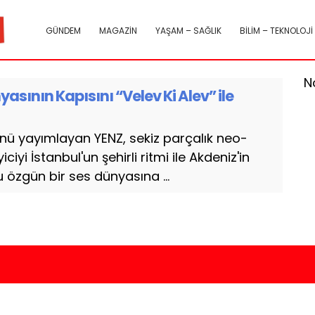
GÜNDEM
MAGAZİN
YAŞAM – SAĞLIK
BİLİM – TEKNOLOJİ
N
asının Kapısını “Velev Ki Alev” ile
münü yayımlayan YENZ, sekiz parçalık neo-
ciyi İstanbul'un şehirli ritmi ile Akdeniz'in
özgün bir ses dünyasına ...