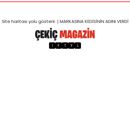
Site haritası
yolu gösterir. |
MARKASINA KEDİSİNİN ADINI VERDİ
I
F
T
Y
L