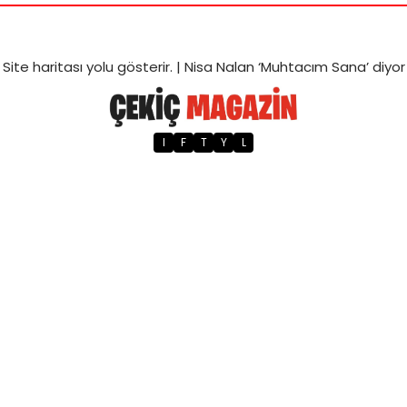
Site haritası
yolu gösterir. |
Nisa Nalan ‘Muhtacım Sana’ diyor
I
F
T
Y
L