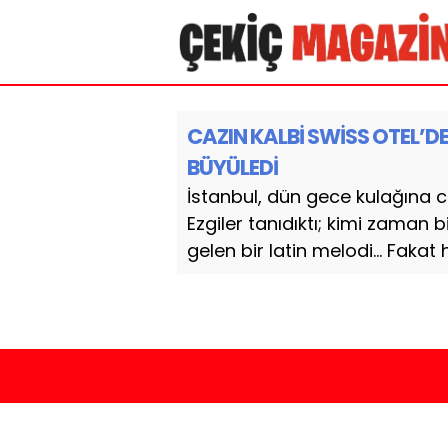
CAZIN KALBİ SWİSS OTEL’D
BÜYÜLEDİ
İstanbul, dün gece kulağına caz
Ezgiler tanıdıktı; kimi zaman
gelen bir latin melodi… Fakat h