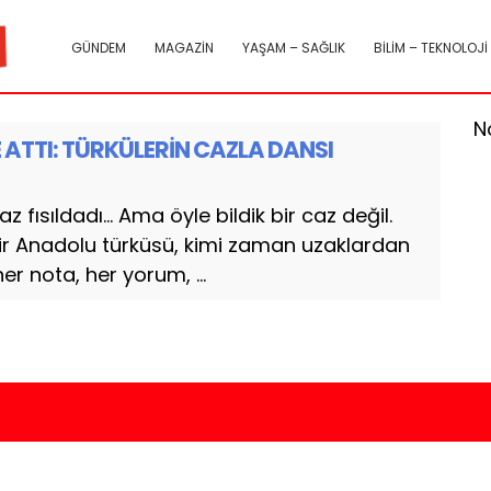
GÜNDEM
MAGAZİN
YAŞAM – SAĞLIK
BİLİM – TEKNOLOJİ
N
E ATTI: TÜRKÜLERİN CAZLA DANSI
 fısıldadı... Ama öyle bildik bir caz değil.
 bir Anadolu türküsü, kimi zaman uzaklardan
er nota, her yorum, ...