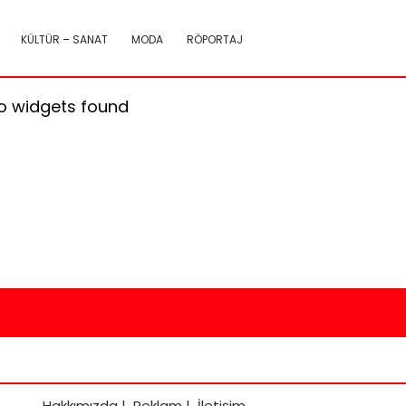
KÜLTÜR – SANAT
MODA
RÖPORTAJ
o widgets found
Hakkımızda
|
Reklam
|
İletişim