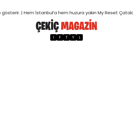
 gösterir. |
Hem İstanbul’a hem huzura yakın My Reset Çatalc
I
F
T
Y
L