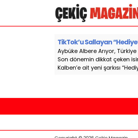
TikTok’u Sallayan “Hediye”
Aybüke Albere Arıyor, Türkiye B
Son dönemin dikkat çeken isi
Kalben’e ait yeni şarkısı “Hedi
Copyright © 2026 Çekiç Magazin