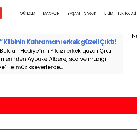
GÜNDEM
MAGAZİN
YAŞAM – SAĞLIK
BİLİM – TEKNOLOJİ
N
 Klibinin Kahramanı erkek güzeli Çıktı!
uldu! “Hediye”nin Yıldızı erkek güzeli Çıktı
mlerinden Aybüke Albere, söz ve müziği
ye” ile müzikseverlerde...