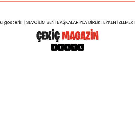
u gösterir. |
SEVGİLİM BENİ BAŞKALARIYLA BİRLİKTEYKEN İZLEMEK
I
F
T
Y
L