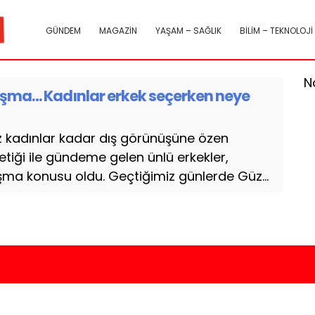
GÜNDEM
MAGAZİN
YAŞAM – SAĞLIK
BİLİM – TEKNOLOJİ
N
tışma… Kadınlar erkek seçerken neye
 kadınlar kadar dış görünüşüne özen
tiği ile gündeme gelen ünlü erkekler,
şma konusu oldu. Geçtiğimiz günlerde Güz...