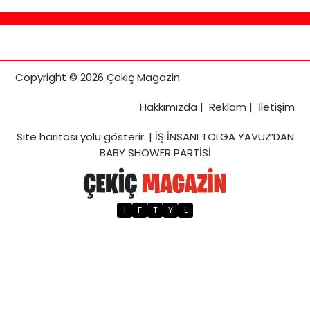
Copyright © 2026 Çekiç Magazin
Hakkımızda
|
Reklam
|
İletişim
Site haritası
yolu gösterir. |
İŞ İNSANI TOLGA YAVUZ’DAN
BABY SHOWER PARTİSİ
I
F
T
Y
L