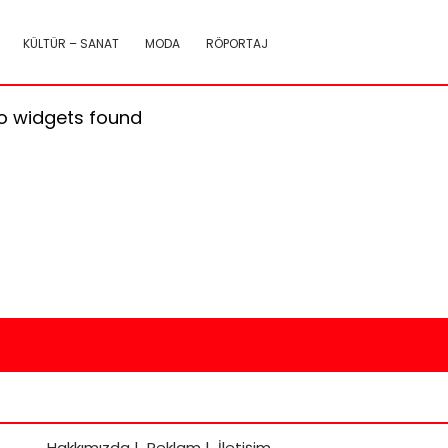
KÜLTÜR – SANAT
MODA
RÖPORTAJ
o widgets found
Hakkımızda
|
Reklam
|
İletişim