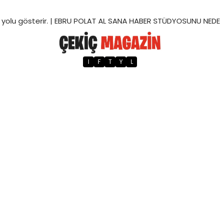
yolu gösterir. |
EBRU POLAT AL SANA HABER STÜDYOSUNU NEDEN
I
F
T
Y
L