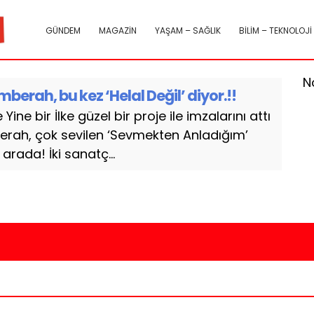
GÜNDEM
MAGAZİN
YAŞAM – SAĞLIK
BİLİM – TEKNOLOJİ
N
erah, bu kez ‘Helal Değil’ diyor.!!
ine bir İlke güzel bir proje ile imzalarını attı
rah, çok sevilen ‘Sevmekten Anladığım’
arada! İki sanatç...