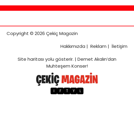
Copyright © 2026 Çekiç Magazin
Hakkımızda
|
Reklam
|
İletişim
Site haritası
yolu gösterir. |
Demet Akalın’dan
Muhteşem Konser!
I
F
T
Y
L