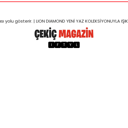
sı
yolu gösterir. |
LION DIAMOND YENİ YAZ KOLEKSİYONUYLA IŞ
I
F
T
Y
L