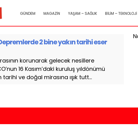
GÜNDEM
MAGAZİN
YAŞAM – SAĞLIK
BİLİM – TEKNOLOJİ
N
 Depremlerde 2 bine yakın tarihi eser
rasının korunarak gelecek nesillere
CO’nun 16 Kasım’daki kuruluş yıldönümü
 tarihi ve doğal mirasına ışık tutt...