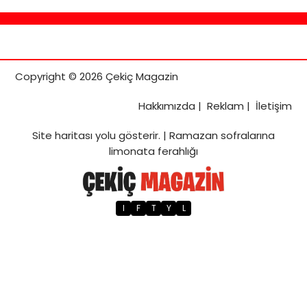
Copyright © 2026 Çekiç Magazin
Hakkımızda
|
Reklam
|
İletişim
Site haritası
yolu gösterir. |
Ramazan sofralarına
limonata ferahlığı
I
F
T
Y
L