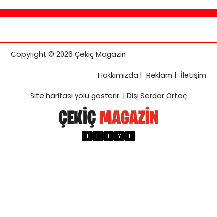
Copyright © 2026 Çekiç Magazin
Hakkımızda
|
Reklam
|
İletişim
Site haritası
yolu gösterir. |
Dişi Serdar Ortaç
I
F
T
Y
L