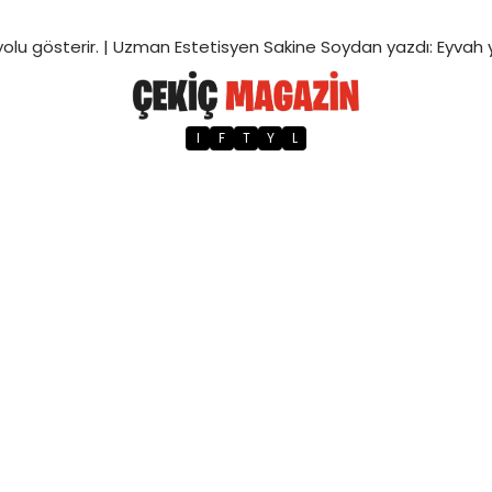
olu gösterir. |
Uzman Estetisyen Sakine Soydan yazdı: Eyvah 
I
F
T
Y
L