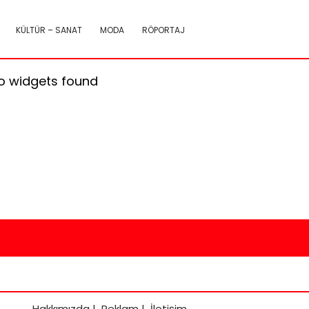
KÜLTÜR – SANAT
MODA
RÖPORTAJ
o widgets found
Hakkımızda
|
Reklam
|
İletişim