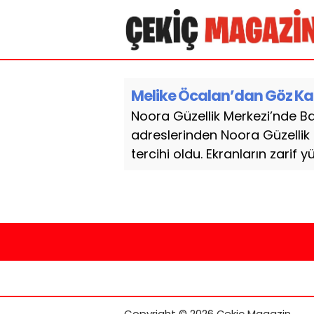
Melike Öcalan’dan Göz K
Noora Güzellik Merkezi’nde Ba
adreslerinden Noora Güzellik 
tercihi oldu. Ekranların zarif y
Copyright © 2026 Çekiç Magazin