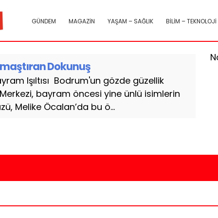
GÜNDEM
MAGAZİN
YAŞAM – SAĞLIK
BİLİM – TEKNOLOJİ
N
amaştıran Dokunuş
yram Işıltısı Bodrum'un gözde güzellik
Merkezi, bayram öncesi yine ünlü isimlerin
üzü, Melike Öcalan’da bu ö...