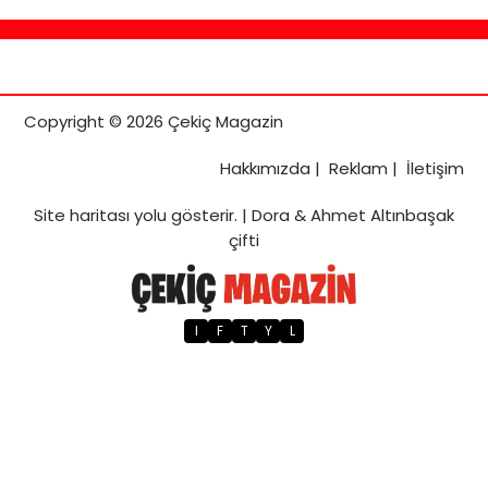
Copyright © 2026 Çekiç Magazin
Hakkımızda
|
Reklam
|
İletişim
Site haritası
yolu gösterir. |
Dora & Ahmet Altınbaşak
çifti
I
F
T
Y
L