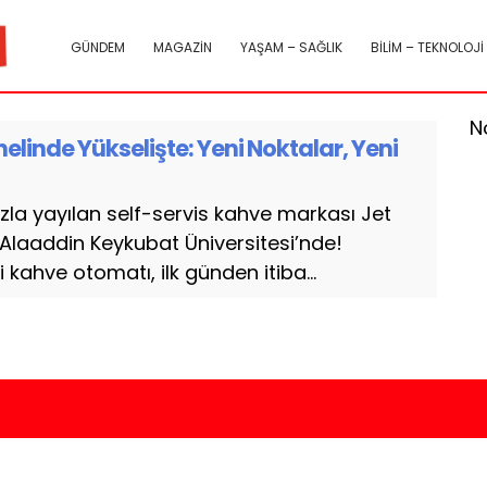
GÜNDEM
MAGAZİN
YAŞAM – SAĞLIK
BİLİM – TEKNOLOJİ
N
elinde Yükselişte: Yeni Noktalar, Yeni
ızla yayılan self-servis kahve markası Jet
Alaaddin Keykubat Üniversitesi’nde!
 kahve otomatı, ilk günden itiba...