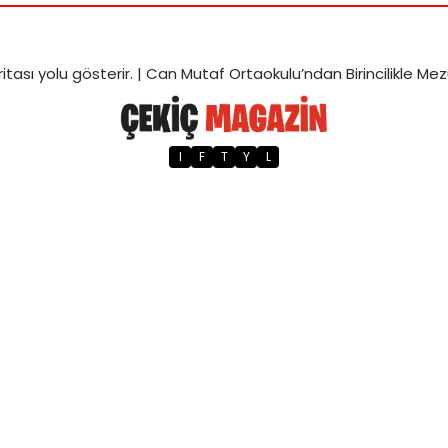
itası
yolu gösterir. |
Can Mutaf Ortaokulu’ndan Birincilikle Me
I
F
T
Y
L