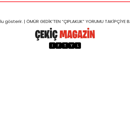
u gösterir. |
ÖMÜR GEDİK’TEN “ÇIPLAKLIK” YORUMU TAKİPÇİYE
I
F
T
Y
L