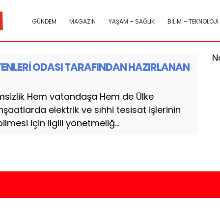
GÜNDEM
MAGAZİN
YAŞAM – SAĞLIK
BİLİM – TEKNOLOJİ
N
SYENLERİ ODASI TARAFINDAN HAZIRLANAN
timsizlik Hem vatandaşa Hem de Ülke
aatlarda elektrik ve sıhhi tesisat işlerinin
mesi için ilgili yönetmeliğ...