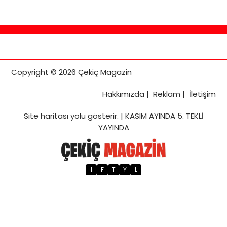
Copyright © 2026 Çekiç Magazin
Hakkımızda
|
Reklam
|
İletişim
Site haritası
yolu gösterir. |
KASIM AYINDA 5. TEKLİ
YAYINDA
I
F
T
Y
L