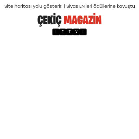
Site haritası
yolu gösterir. |
Sivas EN’leri ödüllerine kavuştu
I
F
T
Y
L