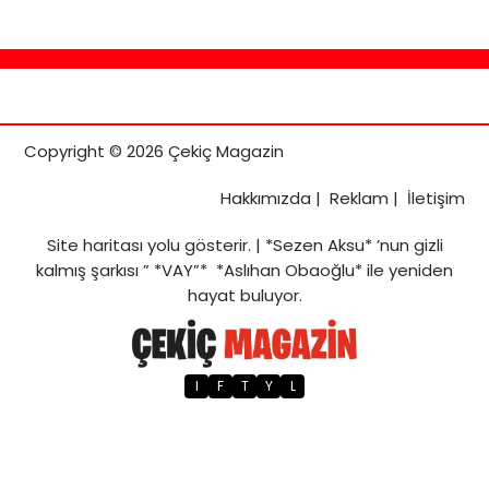
Copyright © 2026 Çekiç Magazin
Hakkımızda
|
Reklam
|
İletişim
Site haritası
yolu gösterir. |
*Sezen Aksu* ’nun gizli
kalmış şarkısı ” *VAY”* *Aslıhan Obaoğlu* ile yeniden
hayat buluyor.
I
F
T
Y
L