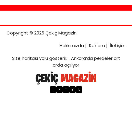
Copyright © 2026 Çekiç Magazin
Hakkımızda
|
Reklam
|
İletişim
Site haritası
yolu gösterir. |
Ankara’da perdeler art
arda açılıyor
I
F
T
Y
L