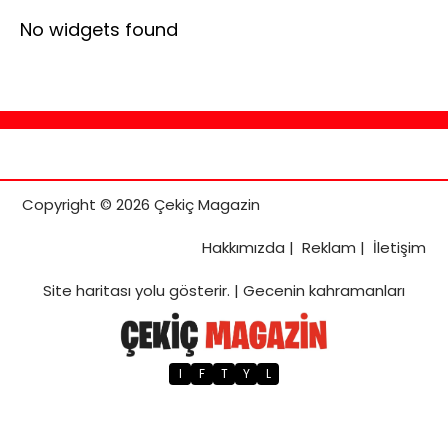
No widgets found
Copyright © 2026 Çekiç Magazin
Hakkımızda
|
Reklam
|
İletişim
Site haritası
yolu gösterir. |
Gecenin kahramanları
I
F
T
Y
L