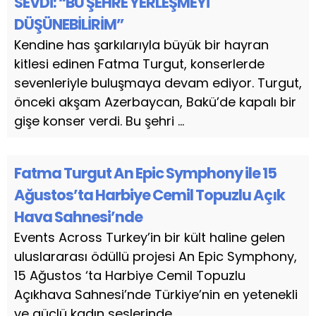
SEVDİ: “BU ŞEHRE YERLEŞMEYİ
DÜŞÜNEBİLİRİM”
Kendine has şarkılarıyla büyük bir hayran
kitlesi edinen Fatma Turgut, konserlerde
sevenleriyle buluşmaya devam ediyor. Turgut,
önceki akşam Azerbaycan, Bakü’de kapalı bir
gişe konser verdi. Bu şehri ...
Fatma Turgut An Epic Symphony ile 15
Ağustos’ta Harbiye Cemil Topuzlu Açık
Hava Sahnesi’nde
Events Across Turkey’in bir kült haline gelen
uluslararası ödüllü projesi An Epic Symphony,
15 Ağustos ‘ta Harbiye Cemil Topuzlu
Açıkhava Sahnesi’nde Türkiye’nin en yetenekli
ve güçlü kadın seslerinde...