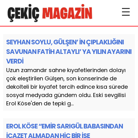
SEYHAN SOYLU, GÜLŞEN’ İN ÇIPLAKLIĞINI
SAVUNAN FATİH ALTAYLI’ YA YILIN AYARINI
VERDİ
Uzun zamandır sahne kıyafetlerinden dolayı
çok eleştirilen Gülşen, son konserinde de
dekolteli bir kıyafet tercih edince kısa sürede
sosyal medyada gündem oldu. Eski sevgilisi
Erol Köse'den de tepki g...
EROL KÖSE “EMİR SARIGÜL BABASINDAN
İCAZET ALMADAN HİÇ BİR İŞE