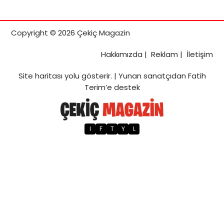
Copyright © 2026 Çekiç Magazin
Hakkımızda
|
Reklam
|
İletişim
Site haritası
yolu gösterir. |
Yunan sanatçıdan Fatih
Terim’e destek
I
F
T
Y
L