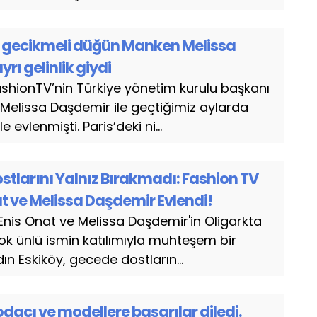
da gecikmeli düğün Manken Melissa
ı gelinlik giydi
hionTV’nin Türkiye yönetim kurulu başkanı
 Melissa Daşdemir ile geçtiğimiz aylarda
e evlenmişti. Paris’deki ni...
stlarını Yalnız Bırakmadı: Fashion TV
at ve Melissa Daşdemir Evlendi!
 Enis Onat ve Melissa Daşdemir'in Oligarkta
rçok ünlü ismin katılımıyla muhteşem bir
n Eskiköy, gecede dostların...
acı ve modellere başarılar diledi.