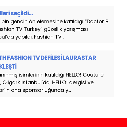
leri seçildi…
ki bin gencin ön elemesine katıldığı “Doctor B
shion TV Turkey” güzellik yarışması
l’da yapıldı. Fashion TV...
H FASHION TV DEFİLESİ LAURASTAR
LEŞTİ
ınmış isimlerinin katıldığı HELLO! Couture
 Oligark İstanbul’da, HELLO! dergisi ve
tar’ın ana sponsorluğunda y...