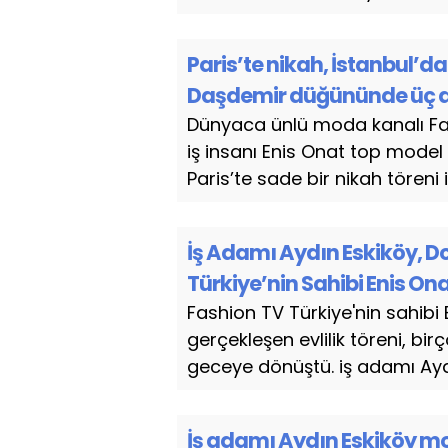
Paris’te nikah, İstanbul’
Daşdemir düğününde üç ayr
Dünyaca ünlü moda kanalı Fas
iş insanı Enis Onat top model
Paris’te sade bir nikah töreni il
İş Adamı Aydın Eskiköy, Do
Türkiye’nin Sahibi Enis On
Fashion TV Türkiye'nin sahibi
gerçekleşen evlilik töreni, bi
geceye dönüştü. iş adamı Aydı
İş adamı Aydın Eskiköy mod