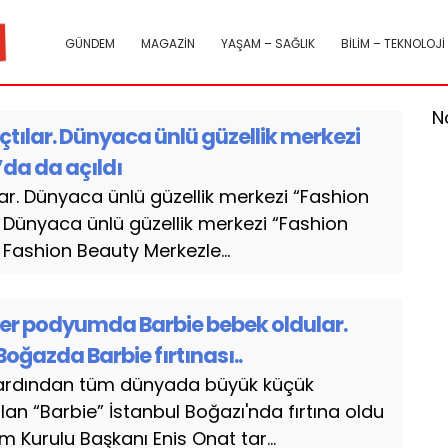
GÜNDEM
MAGAZİN
YAŞAM – SAĞLIK
BİLİM – TEKNOLOJİ
N
açtılar. Dünyaca ünlü güzellik merkezi
’da da açıldı
lar. Dünyaca ünlü güzellik merkezi “Fashion
 Dünyaca ünlü güzellik merkezi “Fashion
 Fashion Beauty Merkezle...
er podyumda Barbie bebek oldular.
Boğazda Barbie fırtınası..
n ardından tüm dünyada büyük küçük
lan “Barbie” İstanbul Boğazı'nda fırtına oldu
m Kurulu Başkanı Enis Onat tar...