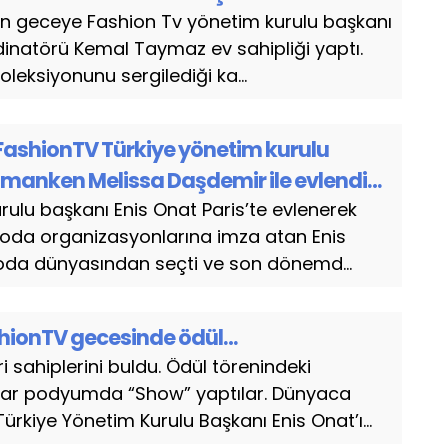
en geceye Fashion Tv yönetim kurulu başkanı
dinatörü Kemal Taymaz ev sahipliği yaptı.
leksiyonunu sergilediği ka...
FashionTV Türkiye yönetim kurulu
e manken Melissa Daşdemir ile evlendi…
ulu başkanı Enis Onat Paris’te evlenerek
moda organizasyonlarına imza atan Enis
oda dünyasından seçti ve son dönemd...
shionTV gecesinde ödül…
sahiplerini buldu. Ödül törenindeki
ılar podyumda “Show” yaptılar. Dünyaca
rkiye Yönetim Kurulu Başkanı Enis Onat’ı...