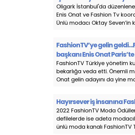
Oligark İstanbul'da düzenlen
Enis Onat ve Fashion Tv koor
Ünlü modacı Oktay Seven’in ko
FashionTV’ye gelin geldi…
başkanı Enis Onat Paris’t
FashionTV Türkiye yönetim kur
bekarlığa veda etti. Önemli 
Onat gelin adayını da yine m
Hayırsever iş insanına Fa
2022 FashionTV Moda Ödülleri 
defilelerde ise adeta modac
ünlü moda kanalı FashionTV Tü