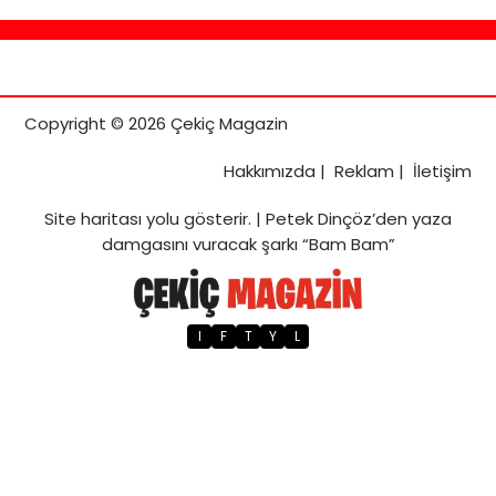
Copyright © 2026 Çekiç Magazin
Hakkımızda
|
Reklam
|
İletişim
Site haritası
yolu gösterir. |
Petek Dinçöz’den yaza
damgasını vuracak şarkı “Bam Bam”
I
F
T
Y
L