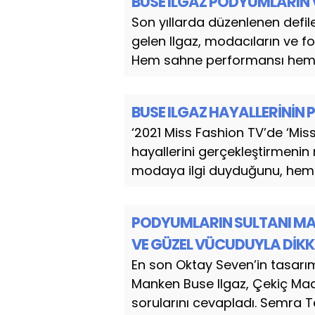
BUSE ILGAZ PODYUMLARIN 
Son yıllarda düzenlenen defile
gelen Ilgaz, modacıların ve f
Hem sahne performansı hem d
BUSE ILGAZ HAYALLERİNİN 
‘2021 Miss Fashion TV’de ‘Mis
hayallerini gerçekleştirmenin
modaya ilgi duyduğunu, hem 
PODYUMLARIN SULTANI MAN
VE GÜZEL VÜCUDUYLA DİKK
En son Oktay Seven’in tasarım
Manken Buse Ilgaz, Çekiç Ma
sorularını cevapladı. Semra Tek