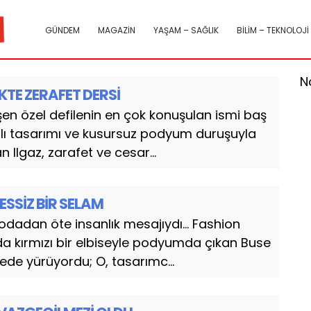
GÜNDEM
MAGAZİN
YAŞAM – SAĞLIK
BİLİM – TEKNOLOJİ
N
TE ZERAFET DERSİ
şen özel defilenin en çok konuşulan ismi baş
alı tasarımı ve kusursuz podyum duruşuyla
n Ilgaz, zarafet ve cesar...
SESSİZ BİR SELAM
 modadan öte insanlık mesajıydı… Fashion
 kırmızı bir elbiseyle podyumda çıkan Buse
lede yürüyordu; O, tasarımc...