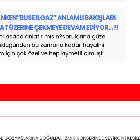
KEN”BUSE ILGAZ” ANLAMLI BAKIŞLARI
AT ÜZERİNE ÇEKMEYE DEVAM EDİYOR… !!
ni kısaca anlatır mısın?sorularına güzel
çüklüğünden bu zamana kadar hayalini
için çok özel ve hep kıymetli olmuşt...
E GÖZYAŞLARINA BOĞULDU, İZMİR KONSERİNDE SEYİRCİYİ KESİLE