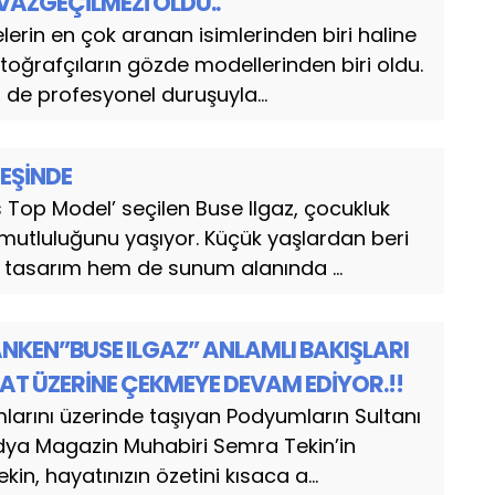
VAZGEÇİLMEZİ OLDU..
lerin en çok aranan isimlerinden biri haline
otoğrafçıların gözde modellerinden biri oldu.
e profesyonel duruşuyla...
PEŞİNDE
s Top Model’ seçilen Buse Ilgaz, çocukluk
 mutluluğunu yaşıyor. Küçük yaşlardan beri
tasarım hem de sunum alanında ...
KEN”BUSE ILGAZ” ANLAMLI BAKIŞLARI
AT ÜZERİNE ÇEKMEYE DEVAM EDİYOR.!!
larını üzerinde taşıyan Podyumların Sultanı
dya Magazin Muhabiri Semra Tekin’in
in, hayatınızın özetini kısaca a...