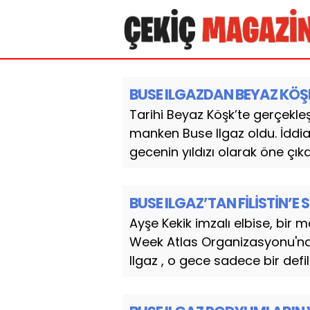
BUSE ILGAZDAN BEYAZ KÖŞK
Tarihi Beyaz Köşk’te gerçekle
manken Buse Ilgaz oldu. İddi
gecenin yıldızı olarak öne çıka
BUSE ILGAZ’TAN FİLİSTİN’E 
Ayşe Kekik imzalı elbise, bir
Week Atlas Organizasyonu'nda
Ilgaz , o gece sadece bir defi