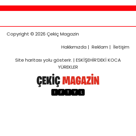
Copyright © 2026 Çekiç Magazin
Hakkımızda
|
Reklam
|
İletişim
Site haritası
yolu gösterir. |
ESKİŞEHİR’DEKİ KOCA
YÜREKLER
I
F
T
Y
L