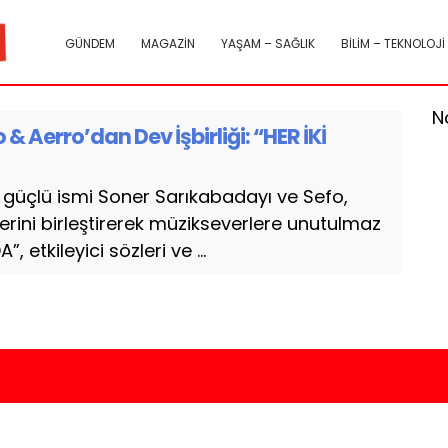
GÜNDEM
MAGAZİN
YAŞAM – SAĞLIK
BİLİM – TEKNOLOJİ
N
 Aerro’dan Dev İşbirliği: “HER İKİ
 güçlü ismi Soner Sarıkabadayı ve Sefo,
erini birleştirerek müzikseverlere unutulmaz
, etkileyici sözleri ve ...