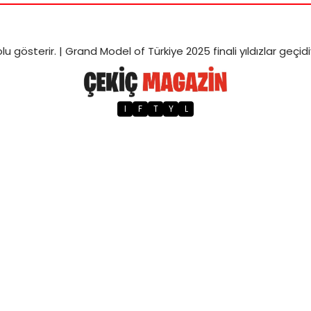
lu gösterir. |
Grand Model of Türkiye 2025 finali yıldızlar geçid
I
F
T
Y
L