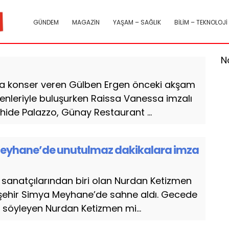
GÜNDEM
MAGAZİN
YAŞAM – SAĞLIK
BİLİM – TEKNOLOJİ
N
da konser veren Gülben Ergen önceki akşam
nleriyle buluşurken Raissa Vanessa imzalı
ide Palazzo, Günay Restaurant ...
eyhane’de unutulmaz dakikalara imza
 sanatçılarından biri olan Nurdan Ketizmen
şehir Simya Meyhane’de sahne aldı. Gecede
a söyleyen Nurdan Ketizmen mi...