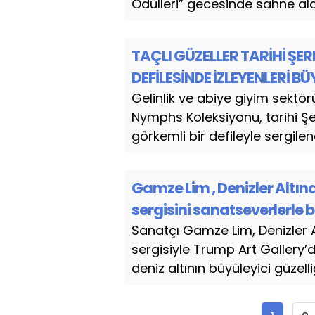
Ödülleri” gecesinde sahne aldı
TAÇLI GÜZELLER TARİHİ ŞE
DEFİLESİNDE İZLEYENLERİ BÜ
Gelinlik ve abiye giyim sektö
Nymphs Koleksiyonu, tarihi Şe
görkemli bir defileyle sergilen
Gamze Lim , Denizler Altın
sergisini sanatseverlerle 
Sanatçı Gamze Lim, Denizler A
sergisiyle Trump Art Gallery’
deniz altının büyüleyici güzelli