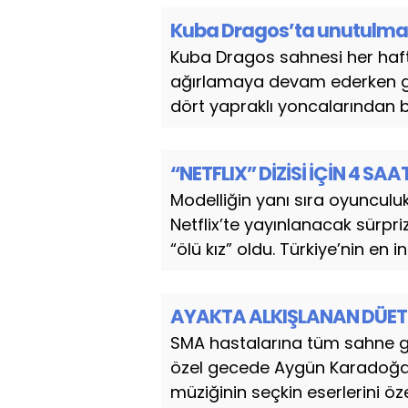
Kuba Dragos’ta unutulma
Kuba Dragos sahnesi her hafta
ağırlamaya devam ederken ge
dört yapraklı yoncalarından bi
“NETFLIX” DİZİSİ İÇİN 4 SA
Modelliğin yanı sıra oyunculu
Netflix’te yayınlanacak sürpriz
“ölü kız” oldu. Türkiye’nin en in
AYAKTA ALKIŞLANAN DÜET
SMA hastalarına tüm sahne gel
özel gecede Aygün Karadoğan,
müziğinin seçkin eserlerini özel