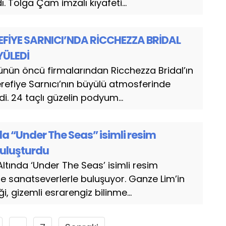
. Tolga Çam imzalı kıyafeti...
REFİYE SARNICI’NDA RİCCHEZZA BRİDAL
YÜLEDİ
rünün öncü firmalarından Ricchezza Bridal’ın
refiye Sarnıcı’nın büyülü atmosferinde
di. 24 taçlı güzelin podyum...
da “Under The Seas” isimli resim
buluşturdu
ltında ‘Under The Seas’ isimli resim
de sanatseverlerle buluşuyor. Ganze Lim’in
ği, gizemli esrarengiz bilinme...